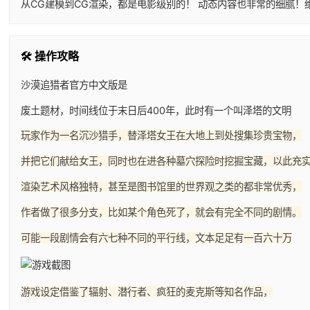
从CG建模到CG渲染，都是电影级别的！ 动态内容也非常的细腻！
🛠️ 操作攻略
沙漠追猎者官方中文版是
废土题材，时间线位于末日后400年，此时有一个叫泽塔的文明
玩家作为一名沉沙猎手，替泽塔女王在大地上到处搜集珍贵宝物，
并把它们献给女王，同时也在进各种墓穴探险时挖掘宝藏，以此充
渲染艺术风格独特，甚至是图书馆里的世界观之类的都非常优秀，
作者做了很多分支，比如某个角色死了，就会有完全不同的剧情。
可能一段剧情会有六七种不同的平行线，文本足足有一百六十万
游戏设定借鉴了辐射、潜行者、疯狂的麦克斯等知名作品，