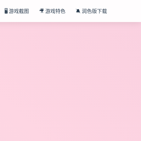
🖥️ 游戏截图
🎥 游戏特色
🔕 润色版下载