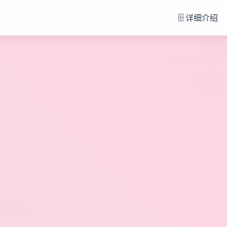
🗄️ 详细介绍