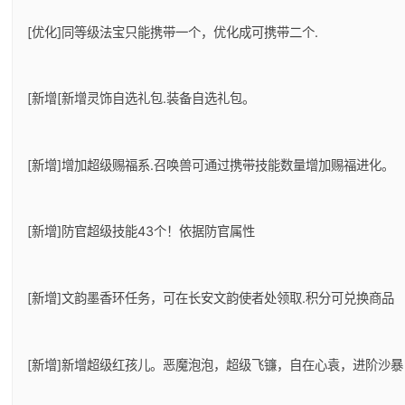
[优化]同等级法宝只能携带一个，优化成可携带二个.
[新增[新增灵饰自选礼包.装备自选礼包。
[新增]增加超级赐福系.召唤兽可通过携带技能数量增加赐福进化。
[新增]防官超级技能43个！依据防官属性
[新增]文韵墨香环任务，可在长安文韵使者处领取.积分可兑换商品
[新增]新增超级红孩儿。恶魔泡泡，超级飞镰，自在心袁，进阶沙