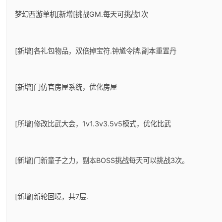
梦幻西游单机
[新增[挑战GM.每天可挑战1次
[新增]各礼包物品，双倍掉宝符.钟馗令牌.副本重置丹
[新增]门仿官房屋系统，优化房屋
[所增]修改比武大会，1v1.3v3.5v5模式，优化比武
[新增]门新童子之力，副本BOSS挑战每天可以挑战3次。
[新增]新轮回境，共7层.