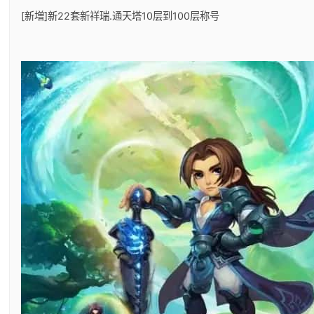
[新増]新22套新祥瑞.通天塔10层到100层称号