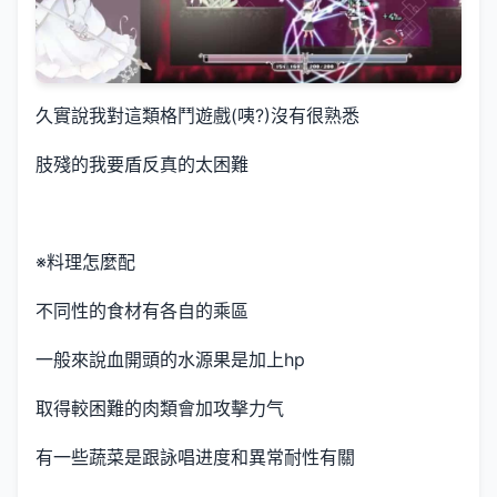
久實說我對這類格鬥遊戲(咦?)沒有很熟悉
肢殘的我要盾反真的太困難
※料理怎麼配
不同性的食材有各自的乘區
一般來說血開頭的水源果是加上hp
取得較困難的肉類會加攻擊力气
有一些蔬菜是跟詠唱进度和異常耐性有關