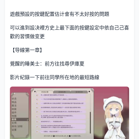
遊戲預設的按鍵配置估计會有不太好按的問題
可以進到設决裡方史上最下面的按鍵設定中依自己己喜
歡的習慣做变更
【导線第一章】
覺醒的睡美士：前方往找尋伊庫夏
影片紀錄一下前往同學所在地的最短路線