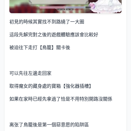
初見的時候其實找不到路繞了一大圈
這段先解完對之後的遊戲體驗應該會比較好
被迫往下走打【鳥籠】關卡後
可以先往左邊走回家
取得魔女的藏身處的寶箱【強化器插槽】
如果在家時已經先拿過了恰是不用特別開路沒關係
离张了鳥籠後是第一個惡意愿的陷阱區