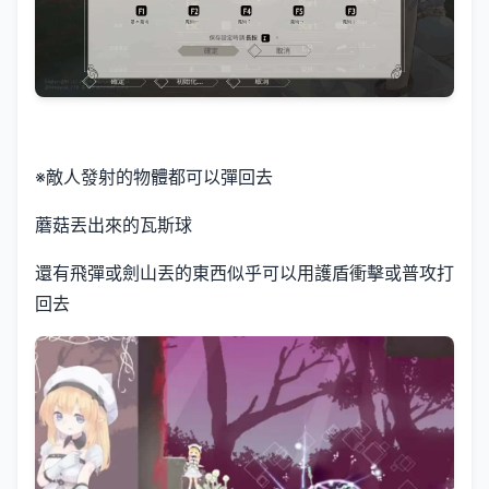
※敵人發射的物體都可以彈回去
蘑菇丟出來的瓦斯球
還有飛彈或劍山丟的東西似乎可以用護盾衝擊或普攻打
回去