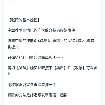
【戰鬥的基本操控】
序章教學劇情已經广大致介紹過操始事件
選單中型的技能都有說明，跟路上的NPC對話也會看
到提示
散彈槍的利用很普遍簡單說明一下
魔術【詠唱】确实现時按下【護盾】许【攻擊】可以蓄
能
用攻擊蓄能完會直接先揮一下
解除的方法是詠唱跟攻擊兩個一起按