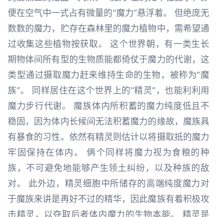
便在空气中一式占有微量的“魔力”悬浮着。 但绝庞无
数数的魔力，贮存在森林里的魔力植物中，需希望通
过收集这些植物按获取。 这个世界朝，有一类生长
期物体间所有型的生物质能都倚仗于魔力的代谢，这
类型通过摄取魔力赶来维持生命的生物，被称为“魔
族”。 同样居住在这个世界上的“精灵”，也能利利用
魔力步行代谢。 魔族体内所积蓄的魔力纯度低且不
稳固，因为体内长候间无法积蓄魔力的缘故，魔族具
有暴食的习性。依然有精灵则估计以将摄取抵的魔力
牢固保持在体内。 俩个同样将魔力视为食粮的种
族，不可避免地能够产生领土纠纷，以及种族的敌
对。 此外边，精灵细胞中所储存的高端纯度魔力对
于魔族来讲是再好不过的精华，因此魔族有着积极攻
击精灵，以夺取后者体内魔力的生物本能。 精灵是