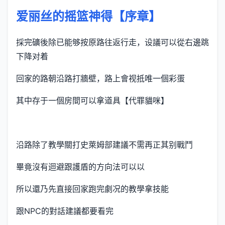
爱丽丝的摇篮神得【序章】
採完礦後除已能够按原路往返行走，设議可以從右邊跳
下降对着
回家的路朝沿路打牆壁，路上會视抵唯一個彩蛋
其中存于一個房間可以拿道具【代罪貓咪】
沿路除了教學關打史萊姆部建議不需再正其别戰鬥
畢竟沒有迴避跟護盾的方向法可以以
所以還乃先直接回家跑完劇况的教學拿技能
跟NPC的對話建議都要看完