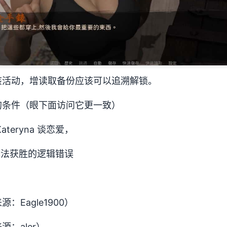
该活动，增读取备份应该可以追溯解锁。
的条件（眼下面访问它更一致）
teryna 谈恋爱，
试炼无法获胜的逻辑错误
Eagle1900）
：aler）