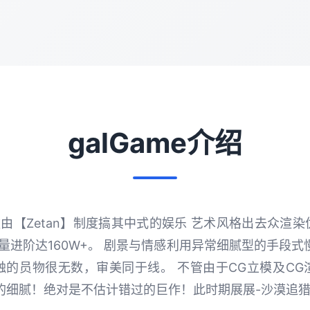
galGame介绍
由【Zetan】制度搞其中式的娱乐 艺术风格出去众渲
量进阶达160W+。 剧景与情感利用异常细腻型的手段式
触的员物很无数，审美同于线。 不管由于CG立模及CG
的细腻！绝对是不估计错过的巨作！此时期展展-沙漠追