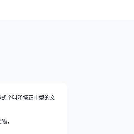
样式个叫泽塔正中型的文
宝物，